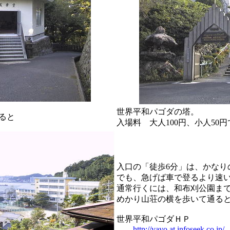
世界平和パゴダの塔。
ると
入場料 大人100円、小人50
入口の「徒歩6分」は、かなり
でも、急げば車で登るより速
通常行くには、和布刈公園ま
めかり山荘の横を歩いて通る
世界平和パゴダＨＰ
http://vayo.at.infoseek.co.jp/