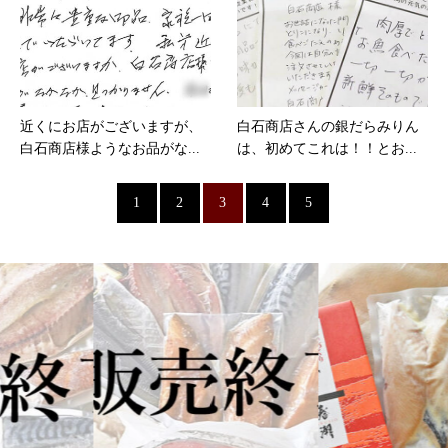
近くにお店がございますが、
白石商店さんの銀だらみりん
白石商店様ようなお品がな...
は、初めてこれは！！とお...
1
2
3
4
5