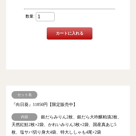
セット名
『向日葵』11850円【限定販売中】
内容
銀だらみりん2枚、銀だら大吟醸粕漬2枚、
天然紅鮭2枚×2袋、かれいみりん3枚×2袋、国産真あじ5
枚、塩サバ切り身大4袋、特大ししゃも4尾×2袋