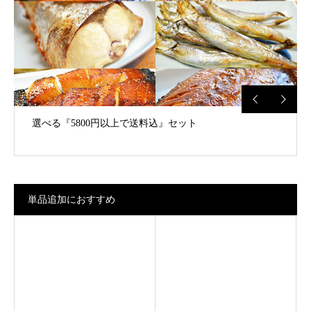
選べる『5800円以上で送料込』セット
少しずつを色々『千草』の”ろ”
単品追加におすすめ