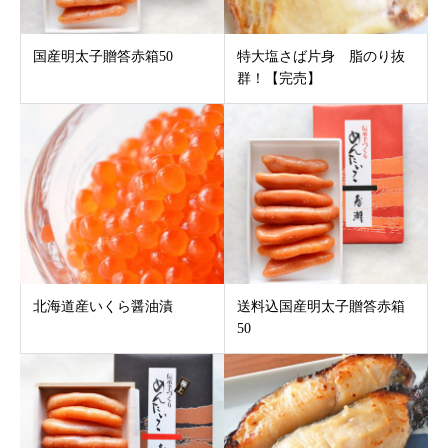
国産明太子贈答赤箱50
特大塩さば片身 脂のり抜
群！【完売】
北海道産いくら醤油漬
送料込国産明太子贈答赤箱
50