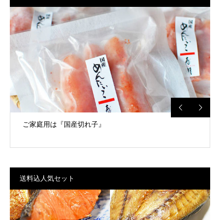
【送料込】明太子はこちら
ご家庭用は『国産切れ子』
送料込人気セット