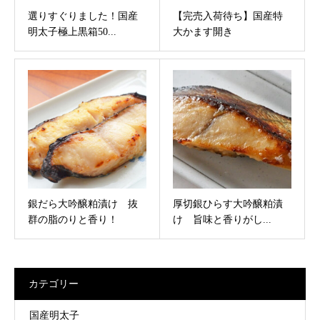
選りすぐりました！国産
【完売入荷待ち】国産特
明太子極上黒箱50...
大かます開き
銀だら大吟醸粕漬け 抜
厚切銀ひらす大吟醸粕漬
群の脂のりと香り！
け 旨味と香りがし...
カテゴリー
国産明太子