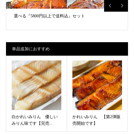
少しずつを色々『千草』の”ろ”
単品追加におすすめ
白かれいみりん 優しい
かれいみりん 【第2弾販
みりん味です【完売...
売開始です】