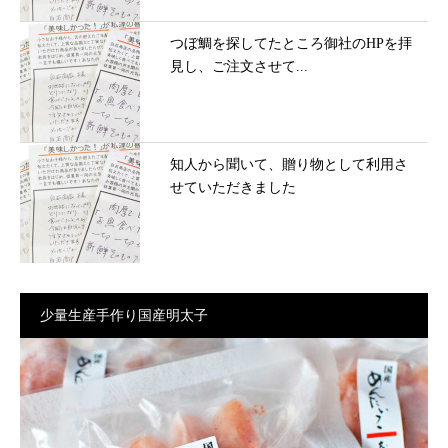
つぼ鯛を探してたところ御社のHPを拝
見し、ご注文させて...
知人から聞いて、贈り物として利用さ
せていただきました
少量生産手作り国産明太子