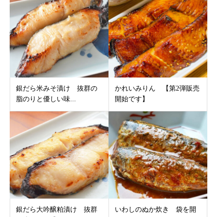
銀だら米みそ漬け 抜群の
かれいみりん 【第2弾販売
脂のりと優しい味...
開始です】
銀だら大吟醸粕漬け 抜群
いわしのぬか炊き 袋を開