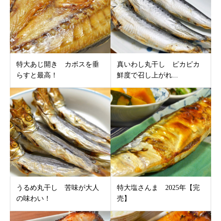
特大あじ開き カボスを垂
真いわし丸干し ピカピカ
らすと最高！
鮮度で召し上がれ...
うるめ丸干し 苦味が大人
特大塩さんま 2025年【完
の味わい！
売】