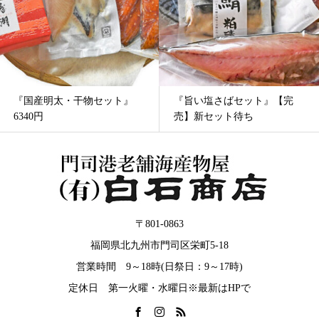
『旨い塩さばセット』【完
『千草』の”は”6000円・6540
売】新セット待ち
円
〒801-0863
福岡県北九州市門司区栄町5-18
営業時間 9～18時(日祭日：9～17時)
定休日 第一火曜・水曜日※最新はHPで