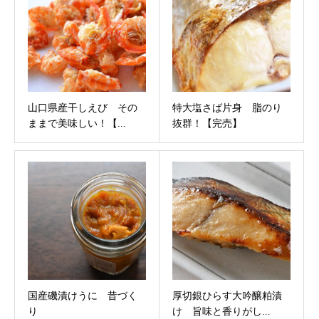
山口県産干しえび その
特大塩さば片身 脂のり
ままで美味しい！【...
抜群！【完売】
国産磯漬けうに 昔づく
厚切銀ひらす大吟醸粕漬
り
け 旨味と香りがし...