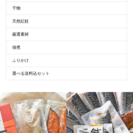
干物
天然紅鮭
厳選素材
佃煮
ふりかけ
選べる送料込セット