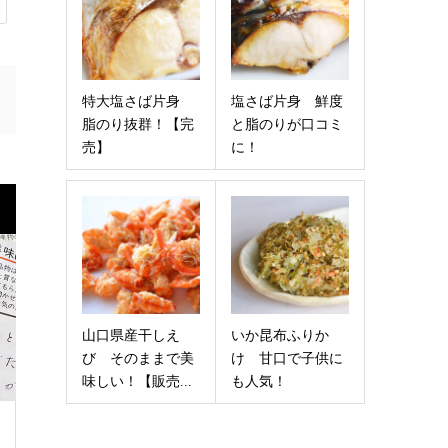
特大塩さば片身
塩さば片身 鮮度
脂のり抜群！【完
と脂のりが口コミ
売】
に！
山口県産干しえ
いか昆布ふりか
び そのままで美
け 甘口で子供に
味しい！【販売...
も人気！