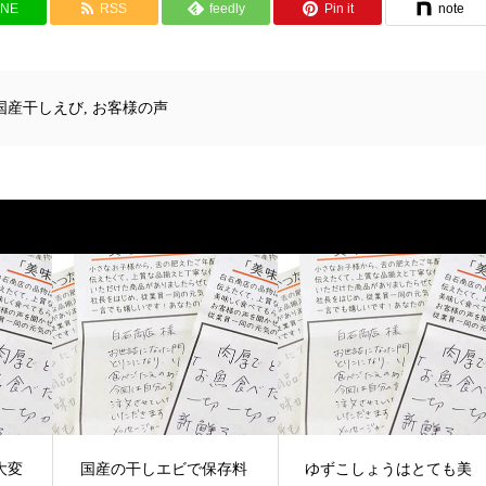
INE
RSS
feedly
Pin it
note
国産干しえび
,
お客様の声
大変
国産の干しエビで保存料
ゆずこしょうはとても美