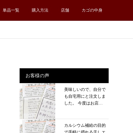
単品一覧
購入方法
店舗
カゴの中身
お客様の声
美味しいので、自分で
も自宅用にと注文しま
した。 今度はお店
に...
カルシウム補給の目的
で手軽に摂れる干しエ