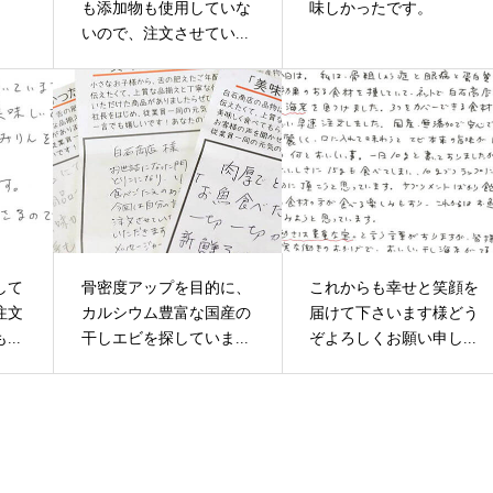
も添加物も使用していな
味しかったです。
いので、注文させてい...
して
骨密度アップを目的に、
これからも幸せと笑顔を
注文
カルシウム豊富な国産の
届けて下さいます様どう
..
干しエビを探していま...
ぞよろしくお願い申し...