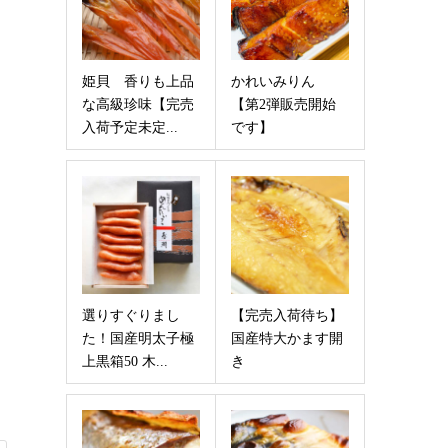
姫貝 香りも上品
かれいみりん
な高級珍味【完売
【第2弾販売開始
入荷予定未定...
です】
選りすぐりまし
【完売入荷待ち】
た！国産明太子極
国産特大かます開
上黒箱50 木...
き