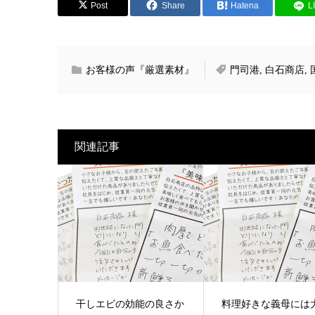
Post
Share
Hatena
L
お客様の声『厳選素材』
門司港
,
白石商店
,
関連記事
干しエビの効能の良さか
料理好きな義母には