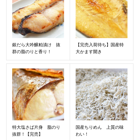
銀だら大吟醸粕漬け 抜
【完売入荷待ち】国産特
群の脂のりと香り！
大かます開き
特大塩さば片身 脂のり
国産ちりめん 上質の味
抜群！【完売】
わい！