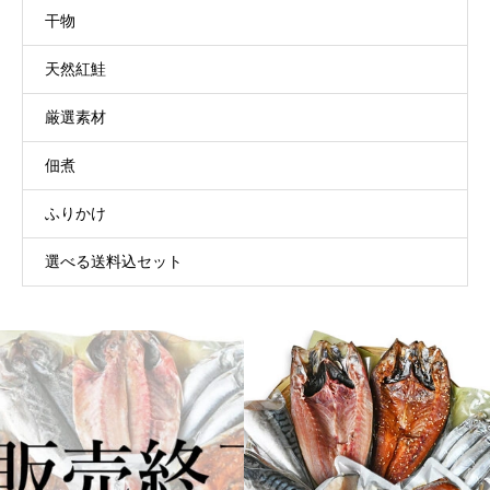
干物
天然紅鮭
厳選素材
佃煮
ふりかけ
選べる送料込セット