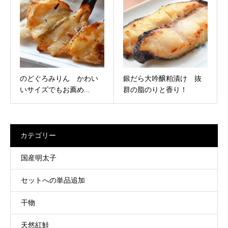
のどぐろみりん かわい
銀だら大吟醸粕漬け 抜
いサイズでもお薦め...
群の脂のりと香り！
カテゴリー
国産明太子
セットへの単品追加
干物
天然紅鮭