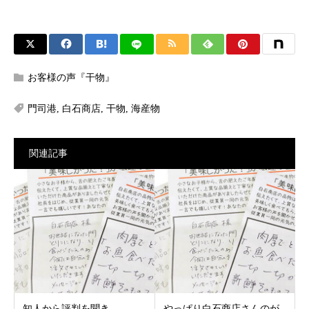
お客様の声『干物』
門司港
,
白石商店
,
干物
,
海産物
関連記事
知人から評判を聞き
やっぱり白石商店さんのが