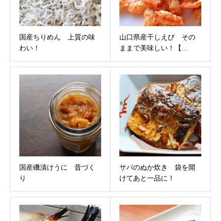
国産ちりめん 上質の味
山口県産干しえび その
わい！
ままで美味しい！【...
国産磯漬けうに 昔づく
サバのぬか炊き 袋を開
り
けてあと一品に！