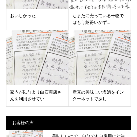
おいしかった
ちまたに売っている干物で
はもう納得いかず...
家内が以前より白石商店さ
産直の美味しい塩鯖をイン
んを利用させてい...
ターネットで探し...
お客様の声
美味しいので、自分でも自宅用にと注