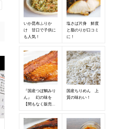
いか昆布ふりか
塩さば片身 鮮度
け 甘口で子供に
と脂のりが口コミ
も人気！
に！
『国産つぼ鯛みり
国産ちりめん 上
ん』 幻の味を
質の味わい！
【間もなく販売...