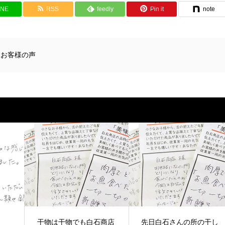
INE
RSS
feedly
Pin it
note
,
お客様の声
干物は干物でも白石商店
先日白石さんの所の干し