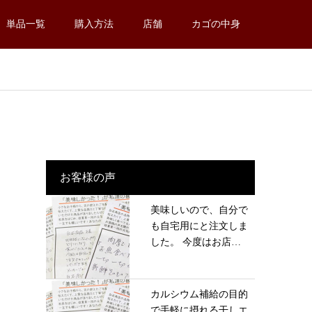
単品一覧
購入方法
店舗
カゴの中身
お客様の声
美味しいので、自分で
も自宅用にと注文しま
した。 今度はお店
に...
カルシウム補給の目的
で手軽に摂れる干しエ