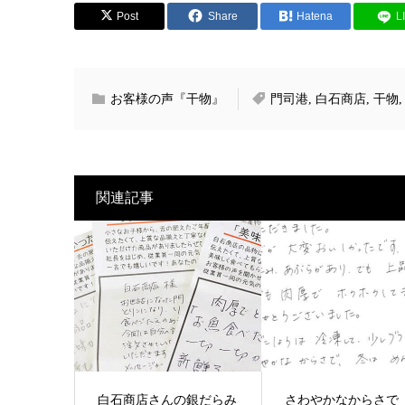
Post
Share
Hatena
L
お客様の声『干物』
門司港
,
白石商店
,
干物
関連記事
白石商店さんの銀だらみ
さわやかなからさで