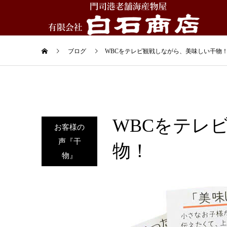
ブログ
WBCをテレビ観戦しながら、美味しい干物
WBCをテレ
お客様の
声『干
物！
物』