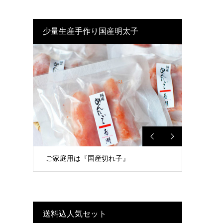
少量生産手作り国産明太子
ご家庭用は『国産切れ子』
送料込人気セット