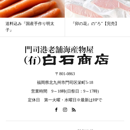
『卯の花』の”ろ”【完売】
『向日葵』11850円【限定販
売中】
〒801-0863
福岡県北九州市門司区栄町5-18
営業時間 9～18時(日祭日：9～17時)
定休日 第一火曜・水曜日※最新はHPで