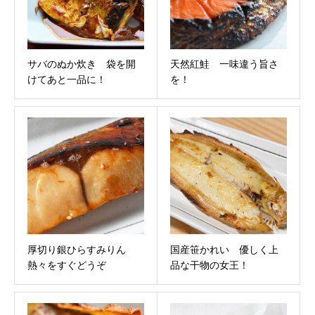
サバのぬか炊き 袋を開
天然紅鮭 一味違う旨さ
けてあと一品に！
を！
厚切り銀ひらすみりん
国産笹かれい 優しく上
熱々をすぐどうぞ
品な干物の女王！