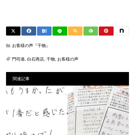
お客様の声『干物』
門司港
,
白石商店
,
干物
,
お客様の声
関連記事