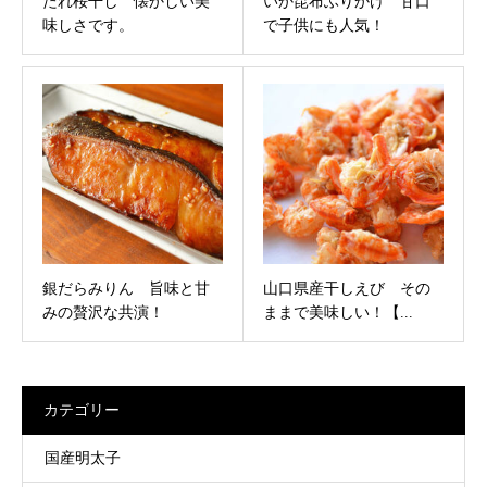
たれ桜干し 懐かしい美
いか昆布ふりかけ 甘口
味しさです。
で子供にも人気！
銀だらみりん 旨味と甘
山口県産干しえび その
みの贅沢な共演！
ままで美味しい！【...
カテゴリー
国産明太子