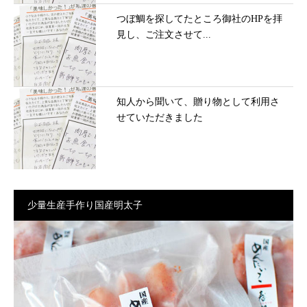
つぼ鯛を探してたところ御社のHPを拝
見し、ご注文させて...
知人から聞いて、贈り物として利用さ
せていただきました
少量生産手作り国産明太子