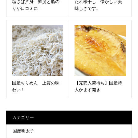
塩さば片身 鮮度と脂の
たれ桜干し 懐かしい美
りが口コミに！
味しさです。
国産ちりめん 上質の味
【完売入荷待ち】国産特
わい！
大かます開き
カテゴリー
国産明太子