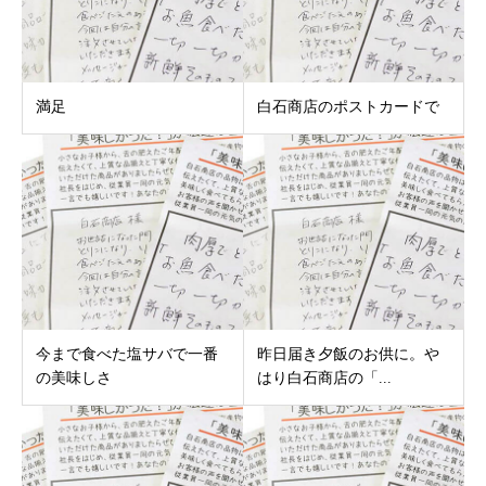
満足
白石商店のポストカードで
今まで食べた塩サバで一番
昨日届き夕飯のお供に。や
の美味しさ
はり白石商店の「...