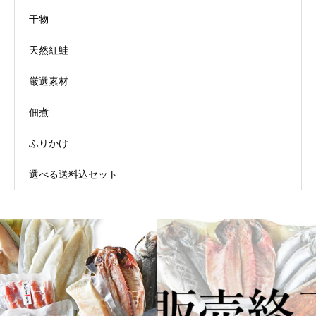
干物
天然紅鮭
厳選素材
佃煮
ふりかけ
選べる送料込セット