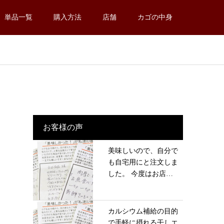
単品一覧
購入方法
店舗
カゴの中身
お客様の声
美味しいので、自分で
も自宅用にと注文しま
した。 今度はお店
に...
カルシウム補給の目的
で手軽に摂れる干しエ