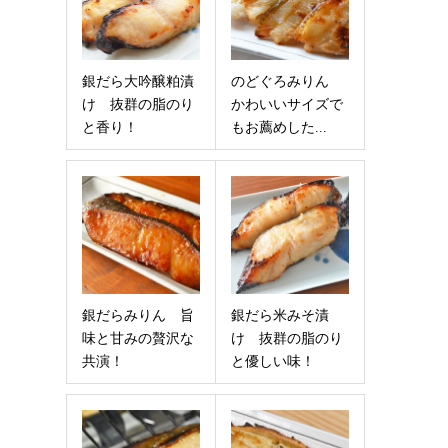
銀だら大吟醸粕漬
のどぐろみりん
け 抜群の脂のり
かわいいサイズで
と香り！
もお薦めした...
銀だらみりん 旨
銀だら米みそ漬
味と甘みの贅沢な
け 抜群の脂のり
共演！
と優しい味！