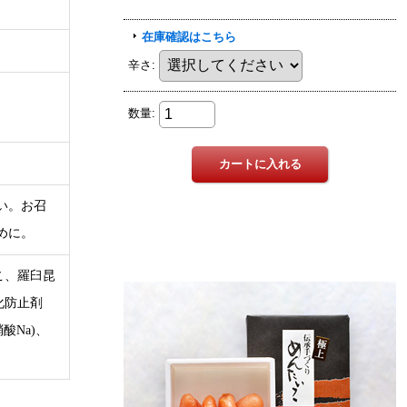
い。お召
めに。
こ、羅臼昆
化防止剤
酸Na)、