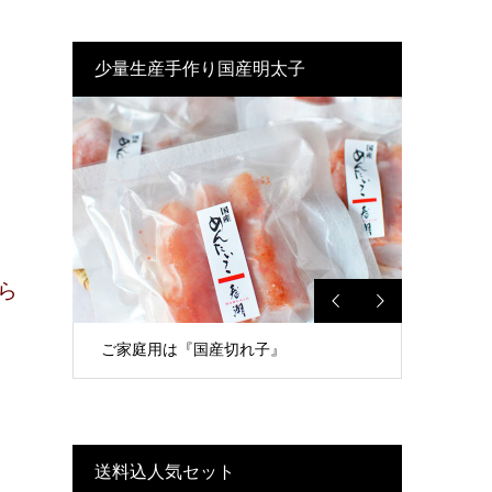
少量生産手作り国産明太子
ら
ご家庭用は『国産切れ子』
極
送料込人気セット