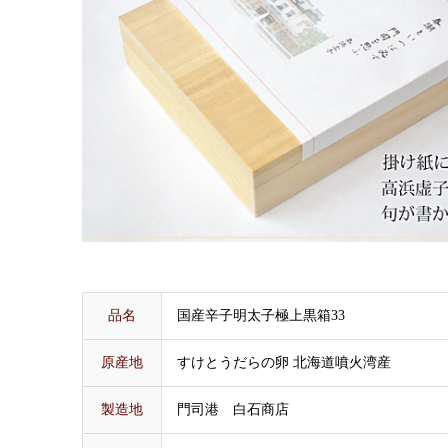
品名
国産辛子明太子極上黒箱33
原産地
すけとうだらの卵 北海道噴火湾産
製造地
門司港 白石商店