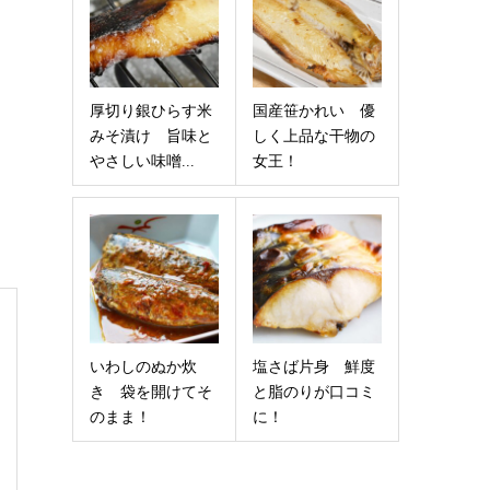
厚切り銀ひらす米
国産笹かれい 優
みそ漬け 旨味と
しく上品な干物の
やさしい味噌...
女王！
いわしのぬか炊
塩さば片身 鮮度
き 袋を開けてそ
と脂のりが口コミ
のまま！
に！