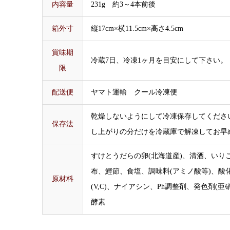
内容量
231g 約3～4本前後
箱外寸
縦17cm×横11.5cm×高さ4.5cm
賞味期
冷蔵7日、冷凍1ヶ月を目安にして下さい。
限
配送便
ヤマト運輸 クール冷凍便
乾燥しないようにして冷凍保存してくださ
保存法
し上がりの分だけを冷蔵庫で解凍してお早
すけとうだらの卵(北海道産)、清酒、いり
布、鰹節、食塩、調味料(アミノ酸等)、酸
原材料
(V,C)、ナイアシン、Ph調整剤、発色剤(亜硝
酵素