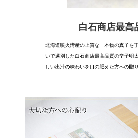
白石商店最高
北海道噴火湾産
の上質な一本物の真子を
いで選別した白石商店最高品質の辛子明
しい出汁の味わいを口の肥えた方への贈