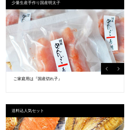
少量生産手作り国産明太子
【送料込】明太子はこちら
ご家庭用は『国産切れ子』
送料込人気セット