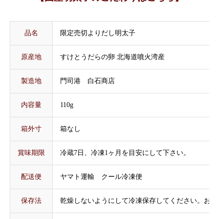
品名
限定売切よりだし明太子
原産地
すけとうだらの卵 北海道噴火湾産
製造地
門司港 白石商店
内容量
110g
箱外寸
箱なし
賞味期限
冷蔵7日、冷凍1ヶ月を目安にして下さい。
配送便
ヤマト運輸 クール冷凍便
保存法
乾燥しないようにして冷凍保存してください。お召