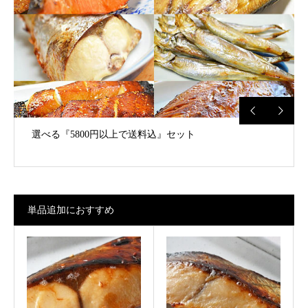
選べる『5800円以上で送料込』セット
少しずつを色々『千草』の”ろ”
単品追加におすすめ