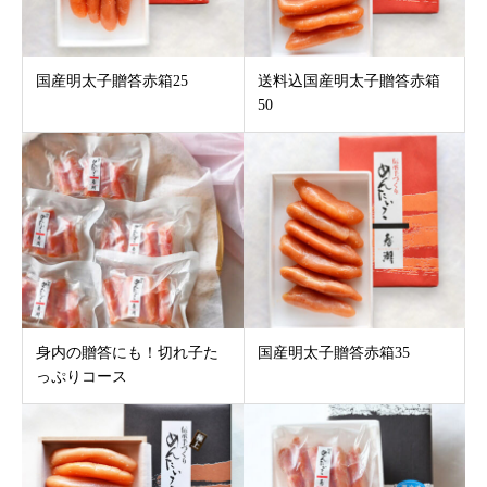
国産明太子贈答赤箱25
送料込国産明太子贈答赤箱
50
身内の贈答にも！切れ子た
国産明太子贈答赤箱35
っぷりコース