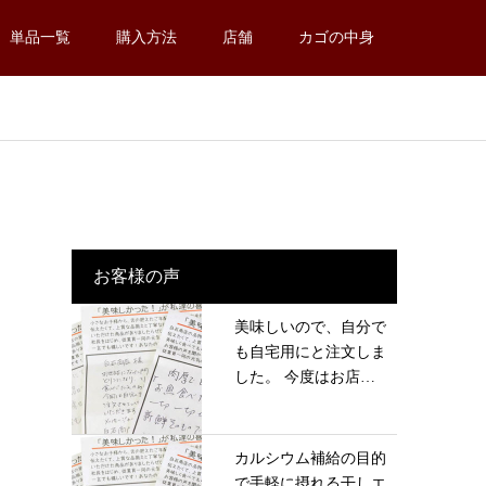
単品一覧
購入方法
店舗
カゴの中身
お客様の声
美味しいので、自分で
も自宅用にと注文しま
した。 今度はお店
に...
カルシウム補給の目的
で手軽に摂れる干しエ