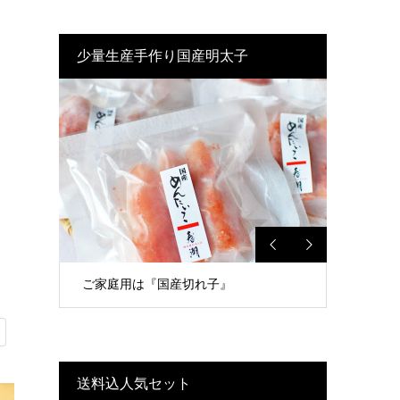
少量生産手作り国産明太子
ご家庭用は『国産切れ子』
送料込人気セット