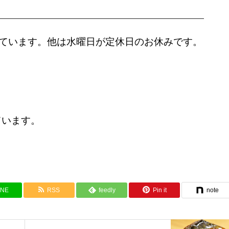
だいています。他は水曜日が定休日のお休みです
。
ています。
INE
RSS
feedly
Pin it
note