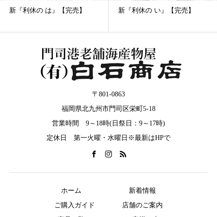
【完売】
新『利休の い』【完売】
『卯の花』の”い
〒801-0863
福岡県北九州市門司区栄町5-18
営業時間 9～18時(日祭日：9～17時)
定休日 第一火曜・水曜日※最新はHPで
ホーム
新着情報
ご購入ガイド
店舗のご案内