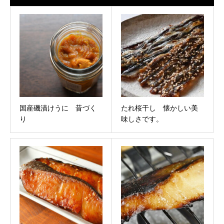
国産磯漬けうに 昔づく
たれ桜干し 懐かしい美
り
味しさです。