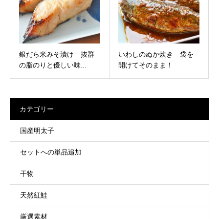
銀だら米みそ漬け 抜群
いわしのぬか炊き 袋を
の脂のりと優しい味...
開けてそのまま！
カテゴリー
国産明太子
セットへの単品追加
干物
天然紅鮭
厳選素材