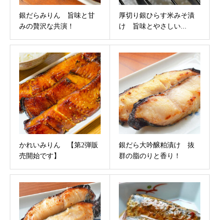
銀だらみりん 旨味と甘
厚切り銀ひらす米みそ漬
みの贅沢な共演！
け 旨味とやさしい...
かれいみりん 【第2弾販
銀だら大吟醸粕漬け 抜
売開始です】
群の脂のりと香り！