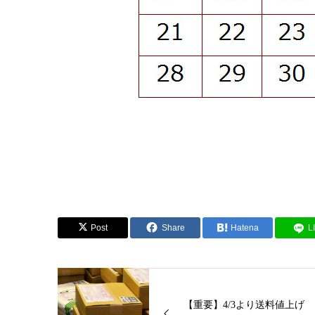
Post
Share
Hatena
L
【重要】4/3より送料値上げ