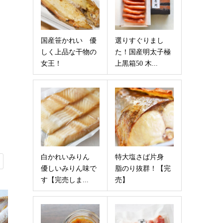
国産笹かれい 優
選りすぐりまし
しく上品な干物の
た！国産明太子極
女王！
上黒箱50 木...
白かれいみりん
特大塩さば片身
優しいみりん味で
脂のり抜群！【完
す【完売しま...
売】