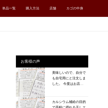
単品一覧
購入方法
店舗
カゴの中身
お客様の声
美味しいので、自分で
も自宅用にと注文しま
した。 今度はお店
に...
カルシウム補給の目的
で手軽に摂れる干しエ