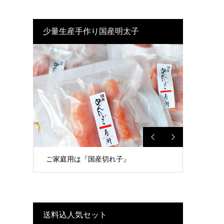
少量生産手作り国産明太子
ご家庭用は『国産切れ子』
送料込人気セット