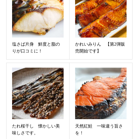
塩さば片身 鮮度と脂の
かれいみりん 【第2弾販
りが口コミに！
売開始です】
たれ桜干し 懐かしい美
天然紅鮭 一味違う旨さ
味しさです。
を！