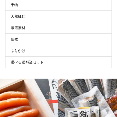
干物
天然紅鮭
厳選素材
佃煮
ふりかけ
選べる送料込セット