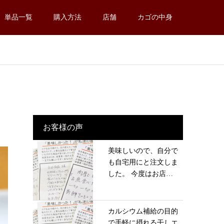
単品一覧
購入方法
店舗
カゴの中身
お客様の声
美味しいので、自分で
も自宅用にと注文しま
した。 今度はお店
に...
カルシウム補給の目的
で手軽に摂れる干しエ