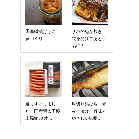
国産磯漬けうに
サバのぬか炊き
昔づくり
袋を開けてあと一
品に！
選りすぐりまし
厚切り銀ひらす米
た！国産明太子極
みそ漬け 旨味と
上黒箱50 木...
やさしい味噌...