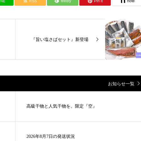
INE
RSS
feedly
Pin it
note
『旨い塩さばセット』新登場
お知らせ一覧
高級干物と人気干物を。限定『空』
2026年8月7日の発送状況