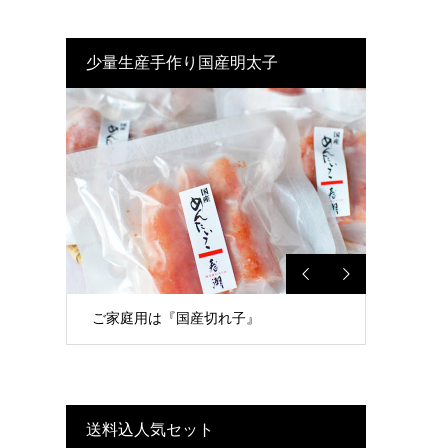
少量生産手作り国産明太子
ご家庭用は『国産切れ子』
送料込人気セット