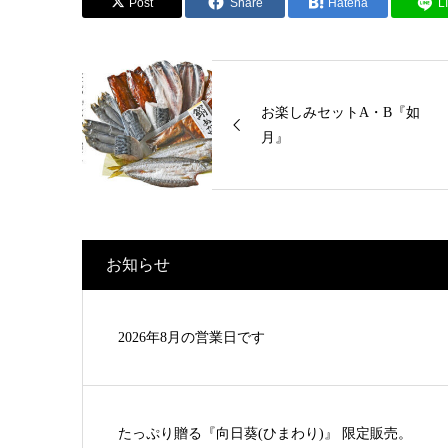
Post
Share
Hatena
L
お楽しみセットA・B『如
月』
お知らせ
2026年8月の営業日です
たっぷり贈る『向日葵(ひまわり)』 限定販売。