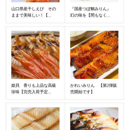
山口県産干しえび その
『国産つぼ鯛みりん』
ままで美味しい！【...
幻の味を【間もなく...
姫貝 香りも上品な高級
かれいみりん 【第2弾販
珍味【完売入荷予定...
売開始です】