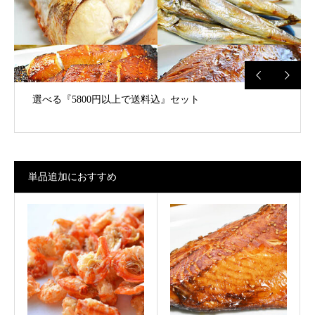
選べる『5800円以上で送料込』セット
少しずつを色々『千草』の”ろ”
単品追加におすすめ