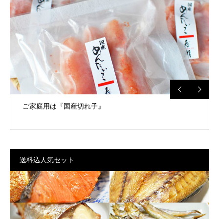
【送料込】明太子はこちら
ご家庭用は『国産切れ子』
送料込人気セット