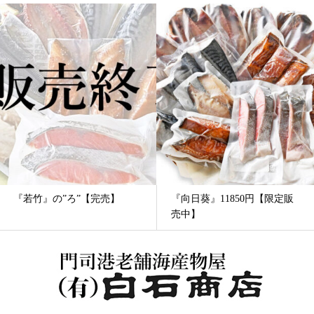
『若竹』の”ろ”【完売】
『向日葵』11850円【限定販
売中】