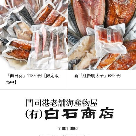
0円【限定販
新『紅掛明太子』6890円
『千草』の”い”43
円
〒801-0863