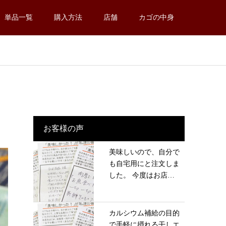
単品一覧
購入方法
店舗
カゴの中身
お客様の声
美味しいので、自分で
も自宅用にと注文しま
した。 今度はお店
に...
カルシウム補給の目的
で手軽に摂れる干しエ