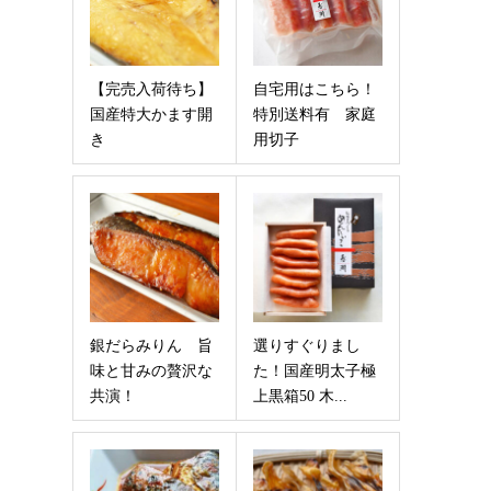
【完売入荷待ち】
自宅用はこちら！
国産特大かます開
特別送料有 家庭
き
用切子
銀だらみりん 旨
選りすぐりまし
味と甘みの贅沢な
た！国産明太子極
共演！
上黒箱50 木...