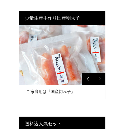
少量生産手作り国産明太子
ご家庭用は『国産切れ子』
送料込人気セット