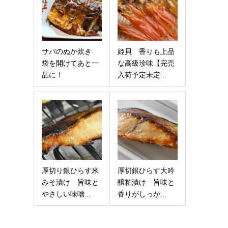
サバのぬか炊き
姫貝 香りも上品
袋を開けてあと一
な高級珍味【完売
品に！
入荷予定未定...
厚切り銀ひらす米
厚切銀ひらす大吟
みそ漬け 旨味と
醸粕漬け 旨味と
やさしい味噌...
香りがしっか...