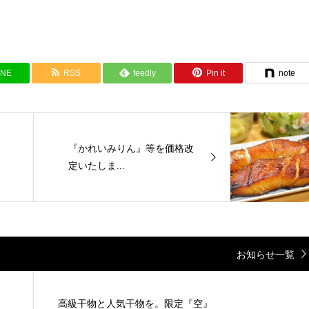
INE
RSS
feedly
Pin it
note
『かれいみりん』等を価格改
定いたしま...
お知らせ一覧
高級干物と人気干物を。限定『空』