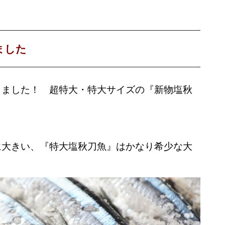
ました
しました！ 超特大・特大サイズの『新物塩秋
に大きい、
『特大塩秋刀魚』はかなり希少な大