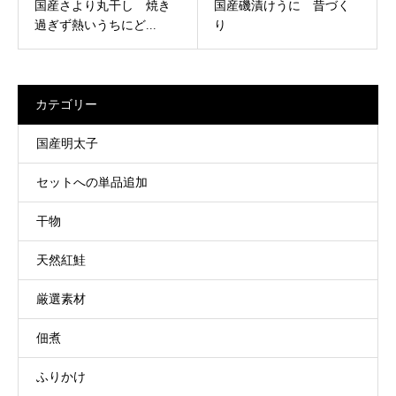
国産さより丸干し 焼き
国産磯漬けうに 昔づく
過ぎず熱いうちにど...
り
カテゴリー
国産明太子
セットへの単品追加
干物
天然紅鮭
厳選素材
佃煮
ふりかけ