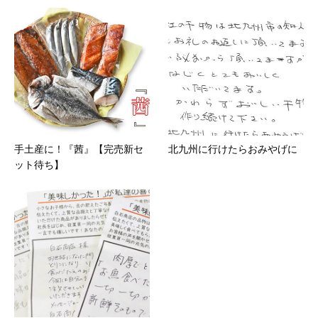
手土産に！『茜』【完売新セ
北九州に行けたらおみやげに
ット待ち】