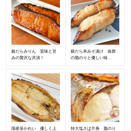
銀だらみりん 旨味と甘
銀だら米みそ漬け 抜群
みの贅沢な共演！
の脂のりと優しい味...
国産笹かれい 優しく上
特大塩さば片身 脂のり