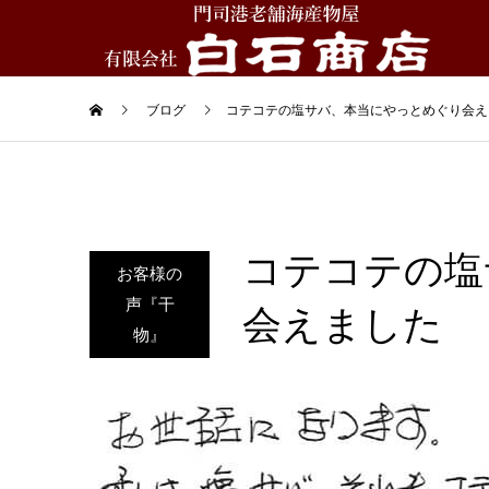
ブログ
コテコテの塩サバ、本当にやっとめぐり会え
コテコテの塩
お客様の
声『干
会えました
物』