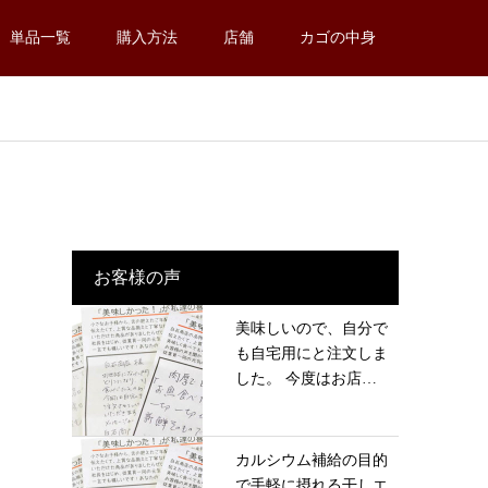
単品一覧
購入方法
店舗
カゴの中身
お客様の声
美味しいので、自分で
も自宅用にと注文しま
した。 今度はお店
に...
カルシウム補給の目的
で手軽に摂れる干しエ