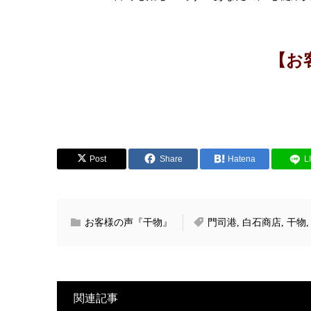
【お
Post
Share
Hatena
L
お客様の声『干物』
門司港
,
白石商店
,
干物
関連記事