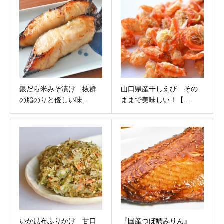
銀だら米みそ漬け 抜群
山口県産干しえび その
の脂のりと優しい味...
ままで美味しい！【...
いか昆布ふりかけ 甘口
『国産つぼ鯛みりん』