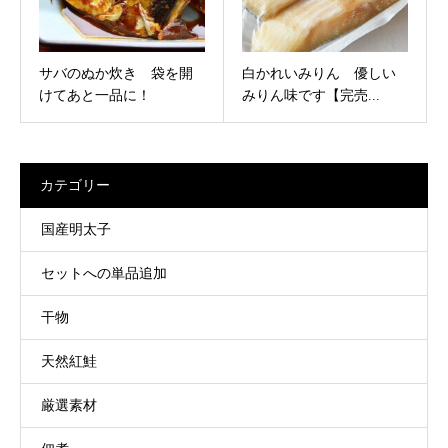
サバのぬか炊き 袋を開
白かれいみりん 優しい
けてあと一品に！
みりん味です【完売...
カテゴリー
国産明太子
セットへの単品追加
干物
天然紅鮭
厳選素材