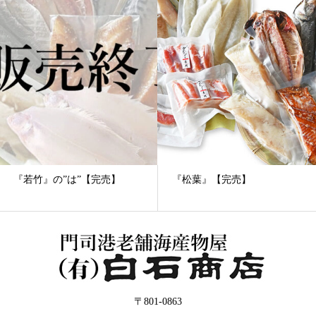
『若竹』の”は”【完売】
『松葉』【完売】
〒801-0863